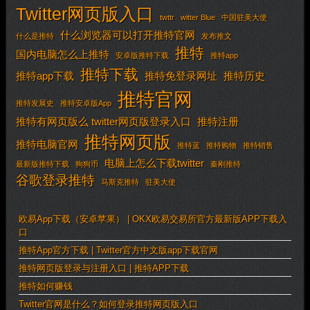
Twitter网页版入口
twttr
witter Blue
中国驻美大使
什么浏览器可以打开推特官网
什么是推特
发布推文
推特
国内电脑怎么上推特
安卓版推特下载
推特app
推特下载
推特app下载
推特免登录网址
推特历史
推特官网
推特发展史
推特安卓版App
推特有网页版么 twitter网页版登录入口
推特注册
推特网页版
推特电脑官网
推特蓝
推特购物
推特销售
电脑上怎么下载twitter
最新版推特下载
狗狗币
秦刚推特
谷歌登录推特
马斯克推特
驻美大使
欧易App下载（安卓苹果） | OKX欧易交易所官方最新版APP下载入
口
推特App官方下载 | Twitter官方中文版app下载官网
推特网页版登录与注册入口 | 推特APP下载
推特如何赚钱
Twitter官网是什么？如何登录推特网页版入口