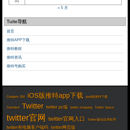
31
« 5 月
Tuite导航
首页
推特APP下载
推特教程
推特资讯
推特号购买
iOS版推特app下载
Gadgets 360
ipad版推特下载
Twitter
twitter pc端
Tweetbot
twitter shopping
Twitter Space
twitter官网
twitter官网入口
Twitter最佳应用程序
twitter有电脑客户端吗
twitter网页版