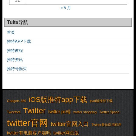
31
« 5 月
Tuite导航
首页
推特APP下载
推特教程
推特资讯
推特号购买
iOS版推特app下载
Gadgets 360
ipad版推特下载
Twitter
twitter pc端
Tweetbot
twitter shopping
Twitter Space
twitter官网
twitter官网入口
Twitter最佳应用程序
twitter有电脑客户端吗
twitter网页版