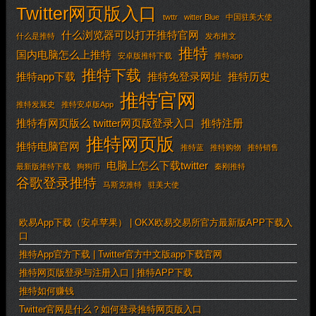
Twitter网页版入口
twttr
witter Blue
中国驻美大使
什么浏览器可以打开推特官网
什么是推特
发布推文
推特
国内电脑怎么上推特
安卓版推特下载
推特app
推特下载
推特app下载
推特免登录网址
推特历史
推特官网
推特发展史
推特安卓版App
推特有网页版么 twitter网页版登录入口
推特注册
推特网页版
推特电脑官网
推特蓝
推特购物
推特销售
电脑上怎么下载twitter
最新版推特下载
狗狗币
秦刚推特
谷歌登录推特
马斯克推特
驻美大使
欧易App下载（安卓苹果） | OKX欧易交易所官方最新版APP下载入
口
推特App官方下载 | Twitter官方中文版app下载官网
推特网页版登录与注册入口 | 推特APP下载
推特如何赚钱
Twitter官网是什么？如何登录推特网页版入口